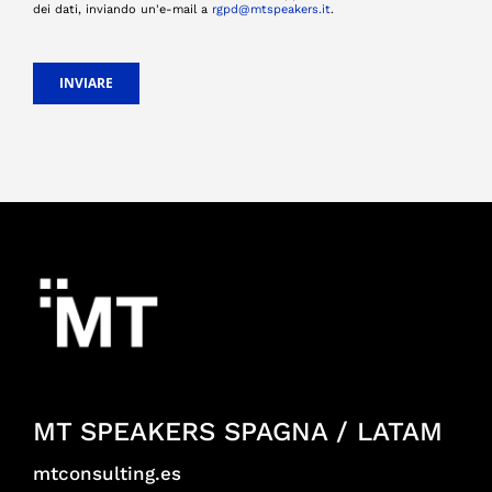
dei dati, inviando un'e-mail a
rgpd@mtspeakers.it
.
INVIARE
MT SPEAKERS SPAGNA / LATAM
mtconsulting.es