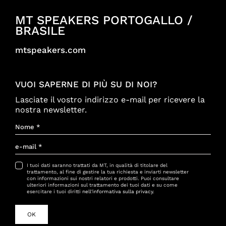
MT SPEAKERS PORTOGALLO /
BRASILE
mtspeakers.com
VUOI SAPERNE DI PIÙ SU DI NOI?
Lasciate il vostro indirizzo e-mail per ricevere la
nostra newsletter.
I tuoi dati saranno trattati da MT, in qualità di titolare del
trattamento, al fine di gestire la tua richiesta e inviarti newsletter
con informazioni sui nostri relatori e prodotti. Puoi consultare
ulteriori informazioni sul trattamento dei tuoi dati e su come
esercitare i tuoi diritti
nell'informativa sulla privacy
.
OK