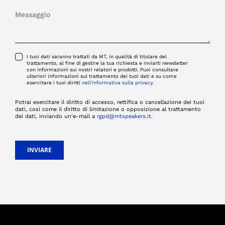
I tuoi dati saranno trattati da MT, in qualità di titolare del
trattamento, al fine di gestire la tua richiesta e inviarti newsletter
con informazioni sui nostri relatori e prodotti. Puoi consultare
ulteriori informazioni sul trattamento dei tuoi dati e su come
esercitare i tuoi diritti
nell'informativa sulla privacy
.
Potrai esercitare il diritto di accesso, rettifica o cancellazione dei tuoi
dati, così come il diritto di limitazione o opposizione al trattamento
dei dati, inviando un'e-mail a
rgpd@mtspeakers.it
.
INVIARE