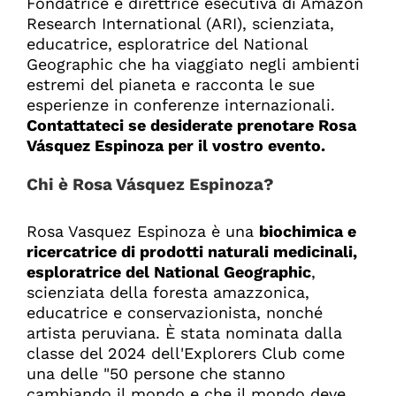
Fondatrice e direttrice esecutiva di Amazon
Research International (ARI), scienziata,
educatrice, esploratrice del National
Geographic che ha viaggiato negli ambienti
estremi del pianeta e racconta le sue
esperienze in conferenze internazionali.
Contattateci se desiderate prenotare Rosa
Vásquez Espinoza per il vostro evento.
Chi è
Rosa Vásquez Espinoza
?
Rosa Vasquez Espinoza è una
biochimica e
ricercatrice di prodotti naturali medicinali,
esploratrice del National Geographic
,
scienziata della foresta amazzonica,
educatrice e conservazionista, nonché
artista peruviana. È stata nominata dalla
classe del 2024 dell'Explorers Club come
una delle "50 persone che stanno
cambiando il mondo e che il mondo deve