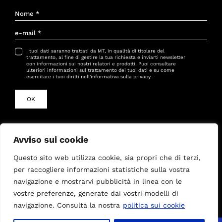
I tuoi dati saranno trattati da MT, in qualità di titolare del
trattamento, al fine di gestire la tua richiesta e inviarti newsletter
con informazioni sui nostri relatori e prodotti. Puoi consultare
ulteriori informazioni sul trattamento dei tuoi dati e su come
esercitare i tuoi diritti
nell'informativa sulla privacy
.
OK
Via Giovanni Antonelli 41, Roma 00197
Avviso sui cookie
stefania@mtconsulting.es
/
nicolo@mtconsulting.es
Questo sito web utilizza cookie, sia propri che di terzi,
+34 933156034
per raccogliere informazioni statistiche sulla vostra
navigazione e mostrarvi pubblicità in linea con le
vostre preferenze, generate dai vostri modelli di
navigazione. Consulta la nostra
politica sui cookie
Informativa sulla privacy
–
Politica sui cookie
–
Avviso
legale