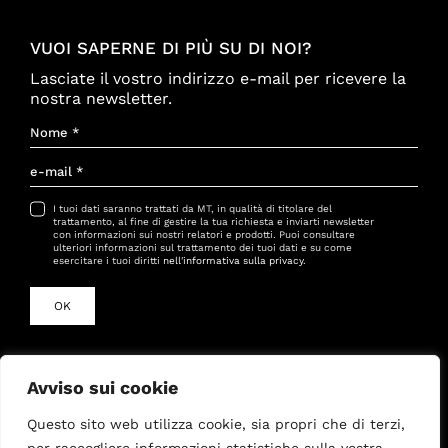
VUOI SAPERNE DI PIÙ SU DI NOI?
Lasciate il vostro indirizzo e-mail per ricevere la
nostra newsletter.
I tuoi dati saranno trattati da MT, in qualità di titolare del
trattamento, al fine di gestire la tua richiesta e inviarti newsletter
con informazioni sui nostri relatori e prodotti. Puoi consultare
ulteriori informazioni sul trattamento dei tuoi dati e su come
esercitare i tuoi diritti
nell'informativa sulla privacy
.
OK
Via Giovanni Antonelli 41, Roma 00197
Avviso sui cookie
stefania@mtconsulting.es
/
nicolo@mtconsulting.es
Questo sito web utilizza cookie, sia propri che di terzi,
+34 933156034