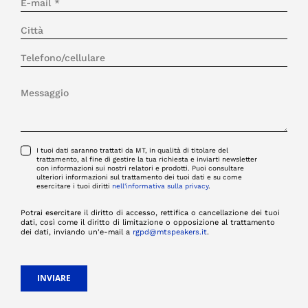
I tuoi dati saranno trattati da MT, in qualità di titolare del
trattamento, al fine di gestire la tua richiesta e inviarti newsletter
con informazioni sui nostri relatori e prodotti. Puoi consultare
ulteriori informazioni sul trattamento dei tuoi dati e su come
esercitare i tuoi diritti
nell'informativa sulla privacy
.
Potrai esercitare il diritto di accesso, rettifica o cancellazione dei tuoi
dati, così come il diritto di limitazione o opposizione al trattamento
dei dati, inviando un'e-mail a
rgpd@mtspeakers.it
.
INVIARE