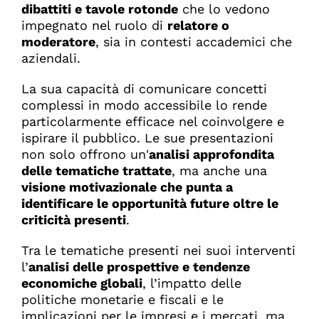
dibattiti e tavole rotonde
che lo vedono
impegnato nel ruolo di
relatore o
moderatore
, sia in contesti accademici che
aziendali.
La sua capacità di comunicare concetti
complessi in modo accessibile lo rende
particolarmente efficace nel coinvolgere e
ispirare il pubblico. Le sue presentazioni
non solo offrono un'
analisi approfondita
delle tematiche trattate
, ma anche una
visione motivazionale che punta a
identificare le opportunità future oltre le
criticità presenti
.
Tra le tematiche presenti nei suoi interventi
l’
analisi delle prospettive e tendenze
economiche globali
, l’impatto delle
politiche monetarie e fiscali e le
implicazioni per le impresi e i mercati, ma