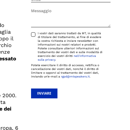
do
aglia
I vostri dati saranno trattati da MT, in qualità
opo il
di titolare del trattamento, al fine di evadere
la vostra richiesta e inviare newsletter con
rchio
informazioni sui nostri relatori e prodotti.
Potete consultare ulteriori informazioni sul
enze
trattamento dei vostri dati e sulle modalità di
esercizio dei vostri diritti
nell'informativa
ressato
sulla privacy
.
Potete esercitare il diritto di accesso, rettifica o
cancellazione dei vostri dati, nonché il diritto di
limitare o opporvi al trattamento dei vostri dati,
inviando un'e-mail a
rgpd@mtspeakers.it
.
INVIARE
e 2000.
nta
e dei
uropa, 6