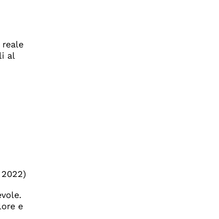
 reale
i al
, 2022)
evole.
lore e