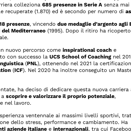
rriera colleziona
685 presenze in Serie A
senza mai 
alle recuperate (1.870) ed è secondo per numero di
as
18 presenze
, vincendo
due medaglie d’argento agli 
i del Mediterraneo
(1995). Dopo il ritiro ha ricoperto
ale.
e un nuovo percorso come
inspirational coach
e
to con successo la
UCS School of Coaching
nel 2013
nguistica
(
PNL
), ottenendo nel 2021 la certificazio
ation
(
ICF
). Nel 2020 ha inoltre conseguito un Mast
rontate, ha deciso di dedicare questa nuova carriera
m a
scoprire e valorizzare il proprio potenziale
,
e nel lavoro.
sperienza ventennale ai massimi livelli sportivi, tr
ione dello stress, performance e cambiamento. Ha
ti aziende italiane
e
internazionali
, tra cui Faceboo