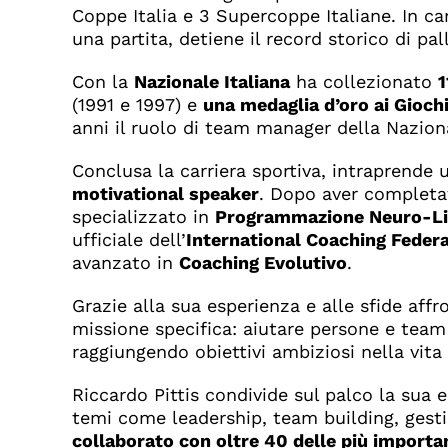
Coppe Italia e 3 Supercoppe Italiane. In ca
una partita, detiene il record storico di p
Con la
Nazionale Italiana
ha collezionato
1
(1991 e 1997) e
una medaglia d’oro ai Gioch
anni il ruolo di team manager della Nazion
Conclusa la carriera sportiva, intraprend
motivational speaker
. Dopo aver completa
specializzato in
Programmazione Neuro-Li
ufficiale dell’
International Coaching Feder
avanzato in
Coaching Evolutivo
.
Grazie alla sua esperienza e alle sfide aff
missione specifica: aiutare persone e tea
raggiungendo obiettivi ambiziosi nella vita 
Riccardo Pittis condivide sul palco la sua e
temi come leadership, team building, gest
collaborato con oltre 40 delle più importan