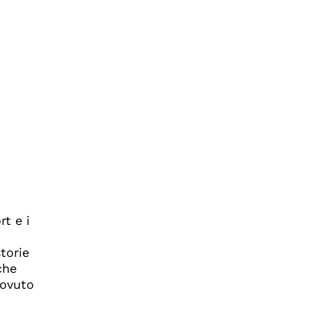
t e i
torie
che
dovuto