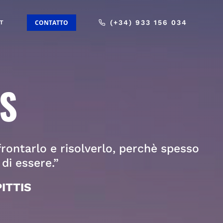
CONTATTO
(+34) 933 156 034
T
IS
ontarlo e risolverlo, perchè spesso
di essere.”
ITTIS