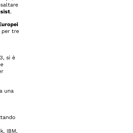
saltare
sist
.
Europei
 per tre
, si è
ne
er
 a una
attando
k, IBM,