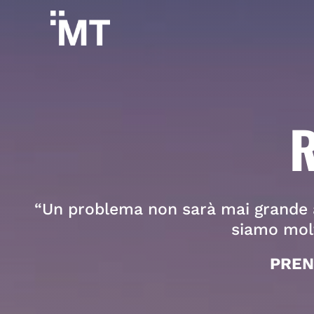
Salta
al
contenuto
R
“Un problema non sarà mai grande a
siamo molt
PREN