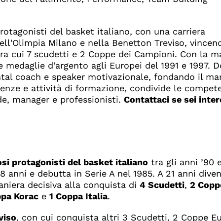
rotagonisti del basket italiano, con una carriera
nell'Olimpia Milano e nella Benetton Treviso, vincen
 tra cui 7 scudetti e 2 Coppe dei Campioni. Con la m
 medaglie d'argento agli Europei del 1991 e 1997. D
ntal coach e speaker motivazionale, fondando il ma
erenze e attività di formazione, condivide le compet
de, manager e professionisti.
Contattaci se sei inte
si protagonisti del basket italiano
tra gli anni ’90 
 8 anni e debutta in Serie A nel 1985. A 21 anni dive
niera decisiva alla conquista di
4 Scudetti
,
2 Copp
ppa Korac
e
1 Coppa Italia
.
viso
, con cui conquista altri 3 Scudetti, 2 Coppe E