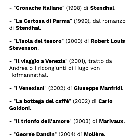
- "
Cronache italiane
" (1998) di
Stendhal
.
- "
La Certosa di Parma
" (1999), dal romanzo
di
Stendhal
.
- "
L'isola del tesoro
" (2000) di
Robert Louis
Stevenson
.
- "
Il viaggio a Venezia
" (2001), tratto da
Andrea o I ricongiunti di Hugo von
Hofmannsthal.
- "
I Venexiani
" (2002) di
Giuseppe Manfridi
.
- "
La bottega del caffè
" (2002) di
Carlo
Goldoni
.
- "
Il trionfo dell'amore
" (2003) di
Marivaux
.
- "
George Dandin
" (2004) di
Molière
.