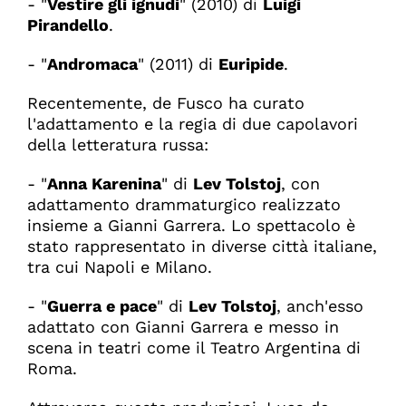
- "
Vestire gli ignudi
" (2010) di
Luigi
Pirandello
.
- "
Andromaca
" (2011) di
Euripide
.
Recentemente, de Fusco ha curato
l'adattamento e la regia di due capolavori
della letteratura russa:
- "
Anna Karenina
" di
Lev Tolstoj
, con
adattamento drammaturgico realizzato
insieme a Gianni Garrera. Lo spettacolo è
stato rappresentato in diverse città italiane,
tra cui Napoli e Milano.
- "
Guerra e pace
" di
Lev Tolstoj
, anch'esso
adattato con Gianni Garrera e messo in
scena in teatri come il Teatro Argentina di
Roma.