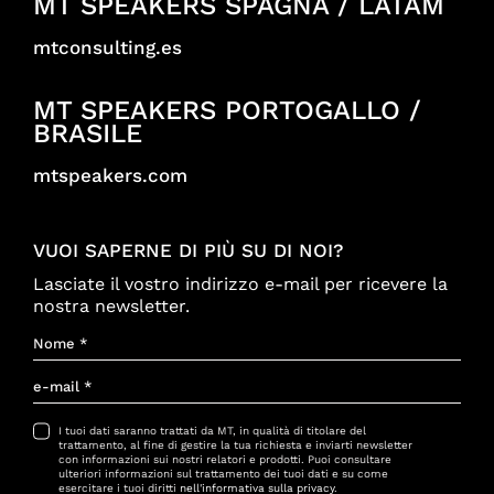
MT SPEAKERS SPAGNA / LATAM
mtconsulting.es
MT SPEAKERS PORTOGALLO /
BRASILE
mtspeakers.com
VUOI SAPERNE DI PIÙ SU DI NOI?
Lasciate il vostro indirizzo e-mail per ricevere la
nostra newsletter.
I tuoi dati saranno trattati da MT, in qualità di titolare del
trattamento, al fine di gestire la tua richiesta e inviarti newsletter
con informazioni sui nostri relatori e prodotti. Puoi consultare
ulteriori informazioni sul trattamento dei tuoi dati e su come
esercitare i tuoi diritti
nell'informativa sulla privacy
.