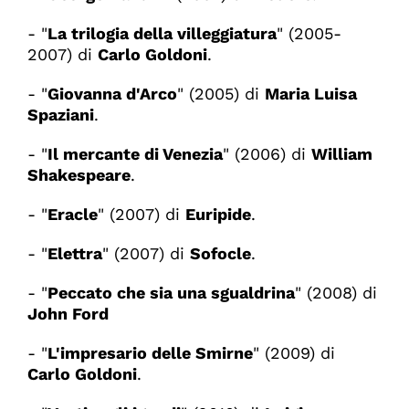
- "
La trilogia della villeggiatura
" (2005-
2007) di
Carlo Goldoni
.
- "
Giovanna d'Arco
" (2005) di
Maria Luisa
Spaziani
.
- "
Il mercante di Venezia
" (2006) di
William
Shakespeare
.
- "
Eracle
" (2007) di
Euripide
.
- "
Elettra
" (2007) di
Sofocle
.
- "
Peccato che sia una sgualdrina
" (2008) di
John Ford
- "
L'impresario delle Smirne
" (2009) di
Carlo Goldoni
.